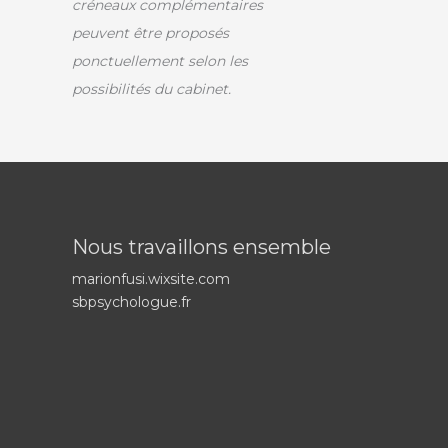
créneaux complémentaires
peuvent être proposés
ponctuellement selon les
possibilités du cabinet.
Nous travaillons ensemble
marionfusi.wixsite.com
sbpsychologue.fr