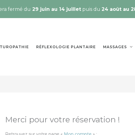
sera fermé du
29 juin au 14 juillet
puis du
24 août au 2
TUROPATHIE
RÉFLEXOLOGIE PLANTAIRE
MASSAGES
Merci pour votre réservation !
Retrouvez sur votre page «
Mon compte
» :