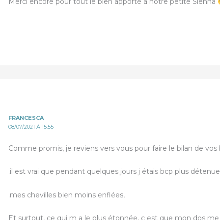
Merci encore pour tout le bien apporté à notre petite Sienna
FRANCESCA
08/07/2021 À 15:55
Comme promis, je reviens vers vous pour faire le bilan de vos b
.il est vrai que pendant quelques jours j étais bcp plus détenue e
.mes chevilles bien moins enflées,
Et surtout, ce qui m a le plus étonnée, c est que mon dos me f