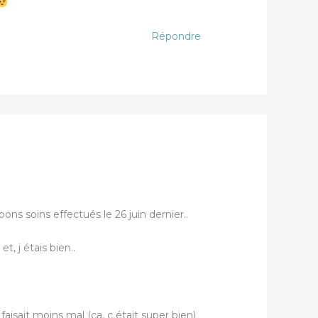
Répondre
ons soins effectués le 26 juin dernier..
t, j étais bien..
aisait moins mal (ça, c était super bien)