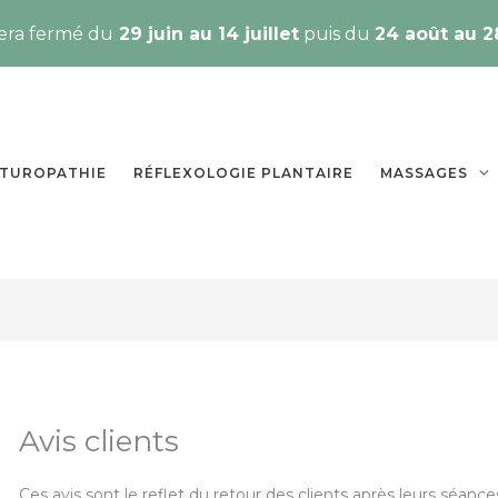
sera fermé du
29 juin au 14 juillet
puis du
24 août au 2
TUROPATHIE
RÉFLEXOLOGIE PLANTAIRE
MASSAGES
ires
ires
Avis clients
Ces avis sont le reflet du retour des clients après leurs séanc