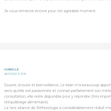
Je vous remercie encore pour cet agréable moment.
ISABELLE
06/12/2021 À 10:19
Sourire, écoute et bienveillance, Le bilan m’a beaucoup apport
sens qu’elle est passionnée et connait parfaitement son méti
consultation, elle reste disponible pour y répondre (très impo
rééquilibrage alimentaire).
La 1ere séance de Réflexologie a considérablement réduit mes