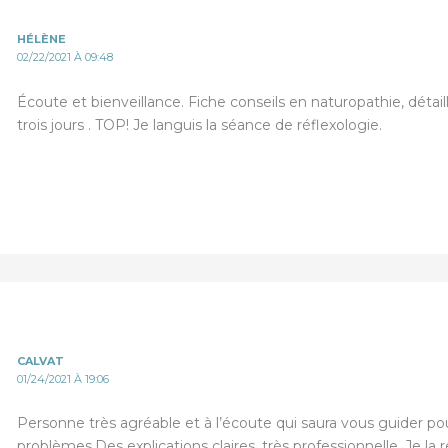
HÉLÈNE
02/22/2021 À 09:48
Écoute et bienveillance. Fiche conseils en naturopathie, détaillé
trois jours . TOP! Je languis la séance de réflexologie.
CALVAT
01/24/2021 À 19:06
Personne très agréable et à l’écoute qui saura vous guider po
problèmes.Des explications claires, très professionnelle. Je 