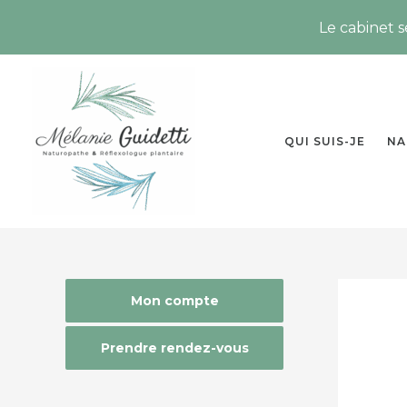
Le cabinet 
Aller
au
contenu
QUI SUIS-JE
NA
Commenta
Commenta
Mon compte
plus
plus
récents
récents
Prendre rendez-vous